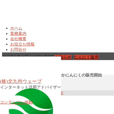
ホーム
業務案内
2017年でかにんにくの
会社概要
お役立ち情報
お問合せ
2017年5月31日
2017年8月7日
お知らせ
/
にんにく販売
ホーム
お知らせ
2017年でかにんにくの販売開始
(株)北九州ウェーブ
インターネット活用アドバイザー
コンテンツへ移動