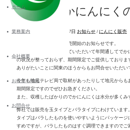
ホーム
2017年でかにんにく
業務案内
2017年5月31日
2017年8月7日
お知らせ
/
にんにく販売
2017年のでかにんにく販売開始のお知らせです。
弊社のホームページを見ていただいて年間通してでか
会社概要
の状況が整っておらず、期間限定でご提供しておりま
ありがたいことに関東のほうからもお問合せいただい
今年も地元テレビ局で取材があったりして地元からも
お役立ち情報
期間限定ですのでぜひお急ぎください。
また、収穫したばかりのでかにんにくは水分が多くみ
お問合せ
弊社では販売を玉タイプとバラタイプにわけています
タイプはバラしたものを使いやすいようにパッケージ
すめですが、バラしたものはすぐ調理できますのでご