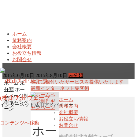
ホーム
業務案内
ホームページ制作キャンペー
会社概要
お役立ち情報
ン
お問合せ
2015年6月10日
2015年8月10日
未分類
地元に根付いたサービスを提供いたします！
ホーム
未
最新インターネット集客術
分類
ホー
ムページ制
(株)北九州ウェーブ
ホーム
作キャンペ
インターネット活用アドバイザー
業務案内
ーン
会社概要
お役立ち情報
コンテンツへ移動
お問合せ
ホー
株式会社北九州ウェーブ