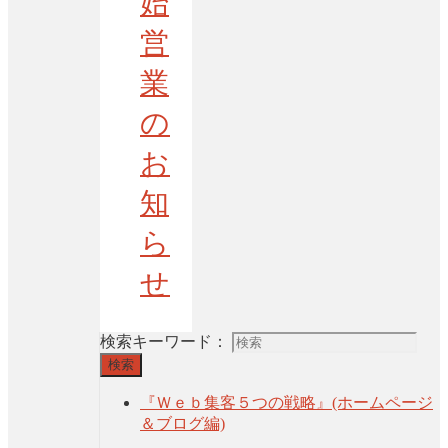
始
営
業
の
お
知
ら
せ
検索キーワード：
検索
『Ｗｅｂ集客５つの戦略』(ホームページ
＆ブログ編)